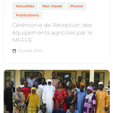
Actualités
Non classé
Photos
Publications
Cérémonie de Réception des
équipements agricoles par le
MFFPE
13 juillet 2022