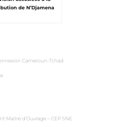
tribution de N’Djamena
terconnexion Cameroun-Tchad
na
tant Maitre d’Ouvrage – CEP SNE