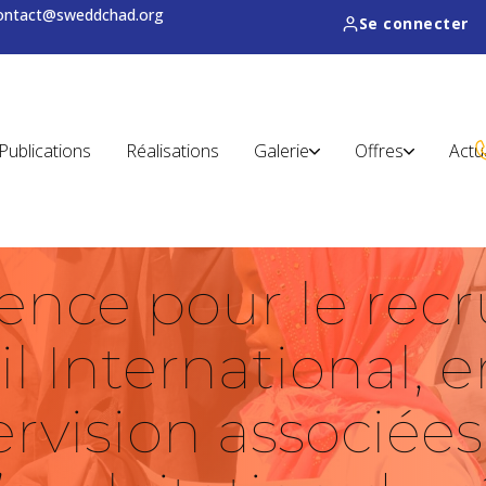
contact@sweddchad.org
Se connecter
Publications
Réalisations
Galerie
Offres
Actu
ence pour le rec
l International, 
rvision associées 