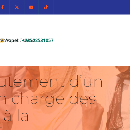
alités
Appel:
Contact
+23522531057
rutement d’un
en charge des
à la