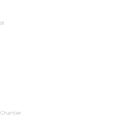
té
 Chantier