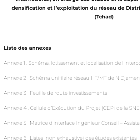
densification et l’exploitation du réseau de Dis
(Tchad)
Liste des annexes
Annexe 1 : Schéma, lotissement et localisation de l’in
Annexe 2 : Schéma unifilaire réseau HT/MT de N’Djame
Annexe 3 : Feuille de route investissements
Annexe 4 : Cellule d’Exécution du Projet (CEP) de la SNE
Annexe 5 : Matrice d’interface Ingénieur Conseil – Assis
Annexe 6 : Listes (non exhaustive) des études existantes