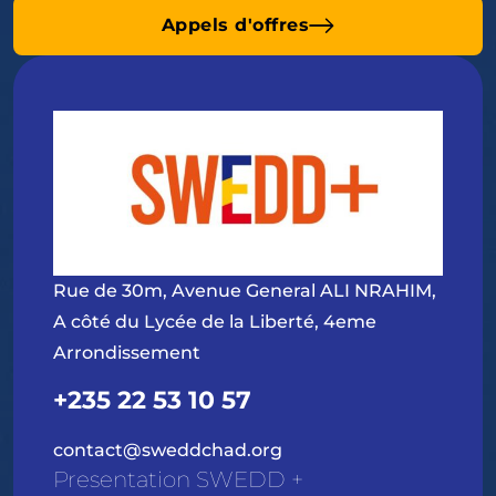
Appels d'offres
Rue de 30m, Avenue General ALI NRAHIM,
A côté du Lycée de la Liberté, 4eme
Arrondissement
+235 22 53 10 57
contact@sweddchad.org
Presentation SWEDD +