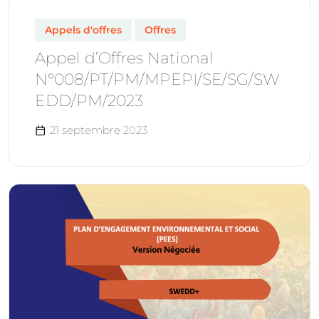
Appels d'offres
Offres
Appel d’Offres National
N°008/PT/PM/MPEPI/SE/SG/SW
EDD/PM/2023
21 septembre 2023