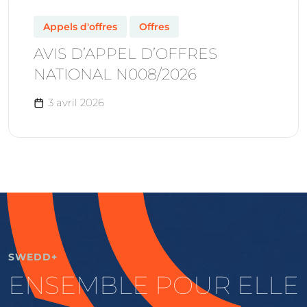
Appels d'offres
Offres
AVIS D’APPEL D’OFFRES
NATIONAL N008/2026
3 avril 2026
SWEDD+
ENSEMBLE POUR ELLE