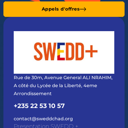
Appels d'offres
Rue de 30m, Avenue General ALI NRAHIM,
A côté du Lycée de la Liberté, 4eme
Arrondissement
+235 22 53 10 57
contact@sweddchad.org
Presentation SWEDD +