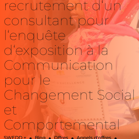
recrutement d‘un
consultant pour
l‘enquête
d‘exposition à la
Communication
pour le
Changement Social
et
Comportemental
SWEDD +
Blog
Offres
Appels d'offres