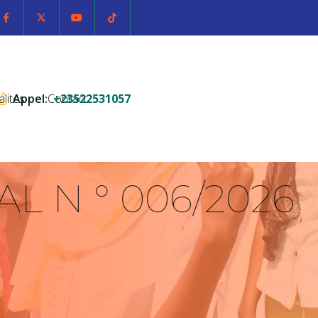
alités
Appel:
Contact
+23522531057
L N ° 006/2026