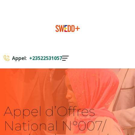
Appel:
+23522531057
Appel d’Offres
National N°007/