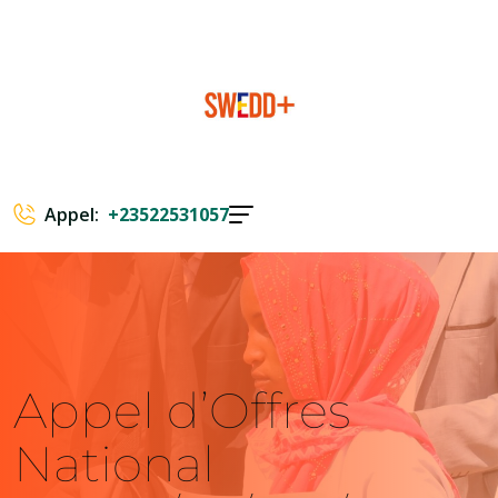
Appel:
+23522531057
Appel d’Offres
National