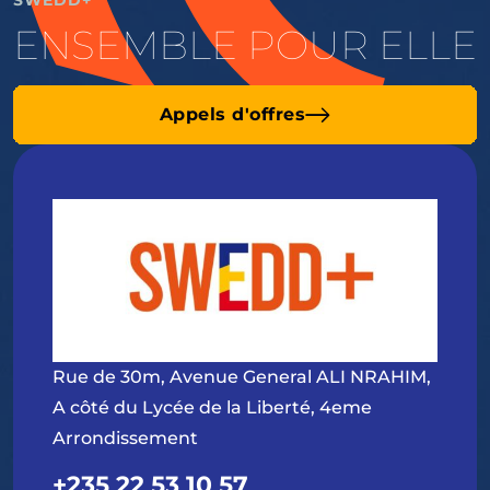
ENSEMBLE POUR ELLE
Appels d'offres
Rue de 30m, Avenue General ALI NRAHIM,
A côté du Lycée de la Liberté, 4eme
Arrondissement
+235 22 53 10 57