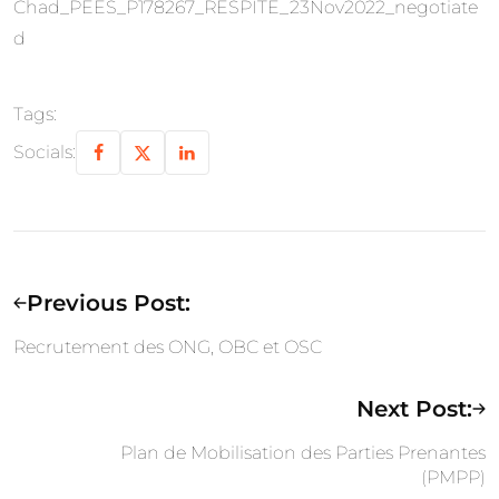
Chad_PEES_P178267_RESPITE_23Nov2022_negotiate
d
Tags:
Socials:
Previous Post:
Recrutement des ONG, OBC et OSC
Next Post:
Plan de Mobilisation des Parties Prenantes
(PMPP)