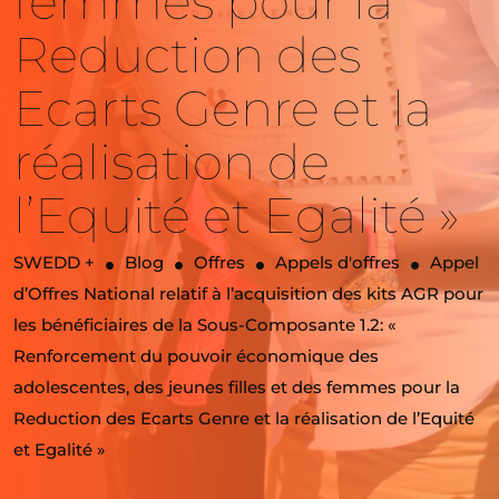
femmes pour la
Reduction des
Ecarts Genre et la
réalisation de
l’Equité et Egalité »
SWEDD +
Blog
Offres
Appels d'offres
Appel
d’Offres National relatif à l’acquisition des kits AGR pour
les bénéficiaires de la Sous-Composante 1.2: «
Renforcement du pouvoir économique des
adolescentes, des jeunes filles et des femmes pour la
Reduction des Ecarts Genre et la réalisation de l’Equité
et Egalité »