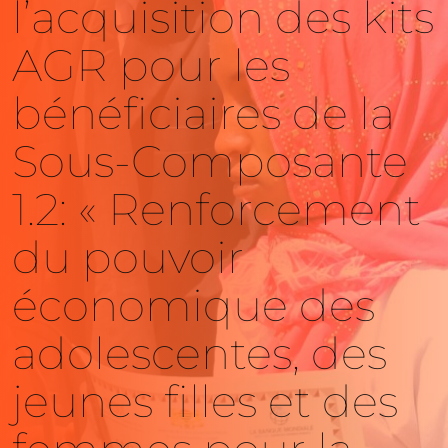
l’acquisition des kits
AGR pour les
bénéficiaires de la
Sous-Composante
1.2: « Renforcement
du pouvoir
économique des
adolescentes, des
jeunes filles et des