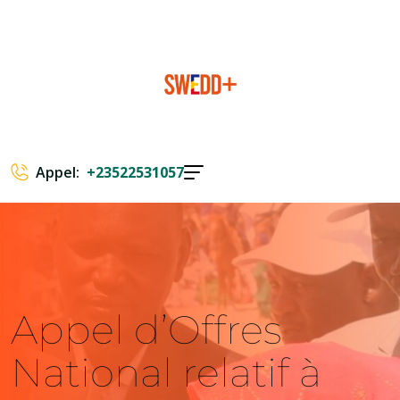
Appel:
+23522531057
Appel d’Offres
National relatif à