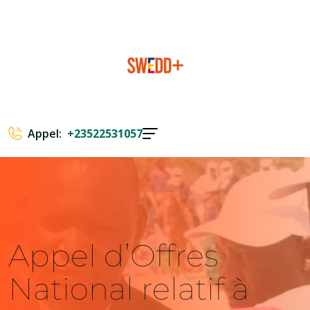
Appel:
+23522531057
Appel d’Offres
National relatif à