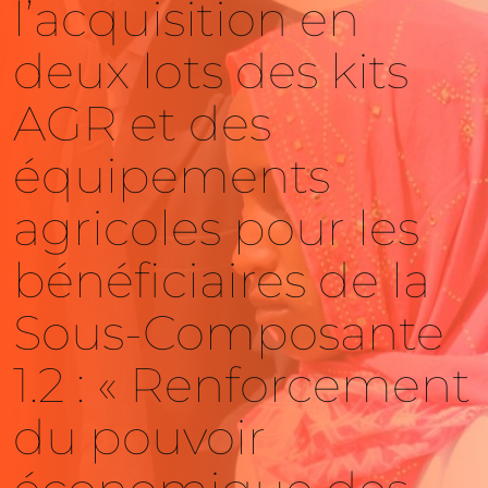
l’acquisition en
deux lots des kits
AGR et des
équipements
agricoles pour les
bénéficiaires de la
Sous-Composante
1.2 : « Renforcement
du pouvoir