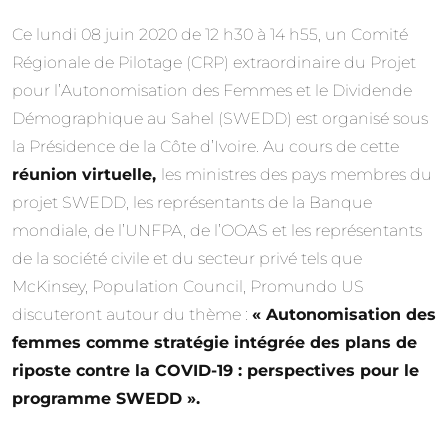
Ce lundi 08 juin 2020 de 12 h30 à 14 h55, un Comité
Régionale de Pilotage (CRP) extraordinaire du Projet
pour l’Autonomisation des Femmes et le Dividende
Démographique au Sahel (SWEDD) est organisé sous
la Présidence de la Côte d’Ivoire. Au cours de cette
réunion virtuelle,
les ministres des pays membres du
projet SWEDD, les représentants de la Banque
mondiale, de l’UNFPA, de l’OOAS et les représentants
de la société civile et du secteur privé tels que
McKinsey, Population Council, Promundo US
discuteront autour du thème :
« Autonomisation des
femmes comme stratégie intégrée des plans de
riposte contre la COVID-19 : perspectives pour le
programme SWEDD ».