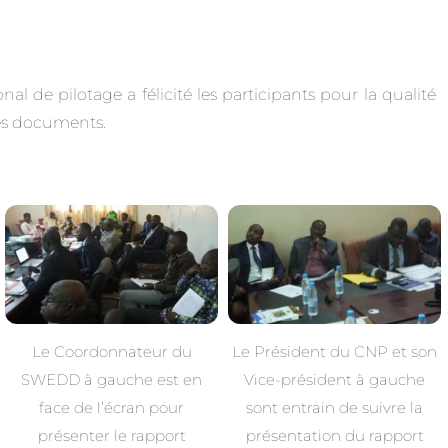
 de pilotage a félicité les participants pour la qualité
des documents.
Le Coordonnateur du
Le Président du CNP et son
SWEDD à gauche est en
Vice-président à gauche
face de l’écran pour
sont entrain de suivre la
présenter le rapport
présentation du rapport