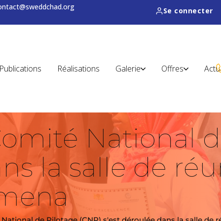
contact@sweddchad.org
Se connecter
Publications
Réalisations
Galerie
Offres
Actu
omité National d
ns la salle de ré
amena
National de Pilotage (CNP) s'est déroulée dans la salle d