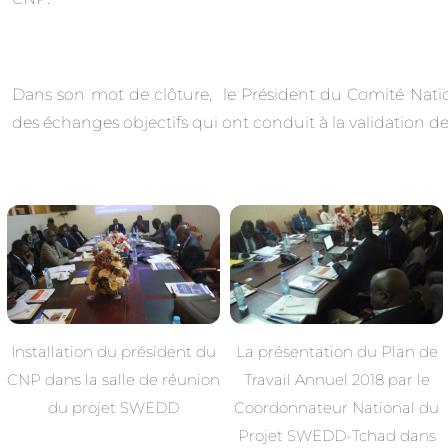
Dans son mot de clôture, le Président du Comité National
des échanges objectifs qui ont conduit à la validation 
Installation du président du
La présentation du Plan de
CNP dans la salle de réunion
Travail Annuel 2018 par le
du projet SWEDD
Coordonnateur National du
Projet SWEDD-Tchad dans