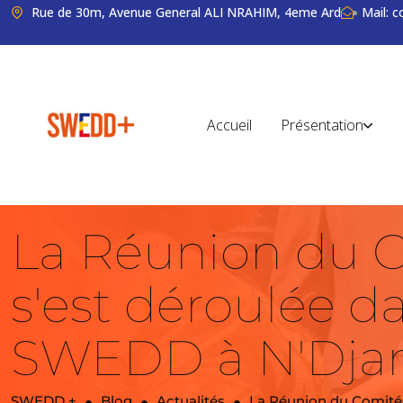
Rue de 30m, Avenue General ALI NRAHIM, 4eme Ard
Mail: 
Accueil
Présentation
La Réunion du C
s'est déroulée da
SWEDD à N'Dj
SWEDD +
Blog
Actualités
La Réunion du Comité 