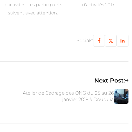
d’activités. Les participants
d’activités 2017.
suivent avec attention.
Socials:
Next Post:
Atelier de Cadrage des ONG du 25 au 26
janvier 2018 à Douguia