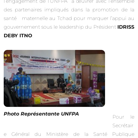
l’engagement de l’UNFPA à œuvrer avec l’ensemble
des partenaires impliqués dans la promotion de la
santé maternelle au Tchad pour marquer l’appui au
gouvernement sous le leadership du Président
IDRISS
DEBY ITNO
.
Photo Représentante UNFPA
Pour le
Secrétair
e Général du Ministère de la Santé Publique