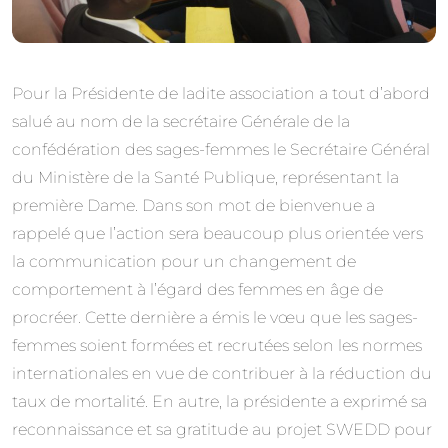
Pour la Présidente de ladite association a tout d’abord
salué au nom de la secrétaire Générale de la
confédération des sages-femmes le Secrétaire Général
du Ministère de la Santé Publique, représentant la
première Dame. Dans son mot de bienvenue a
rappelé que l’action sera beaucoup plus orientée vers
la communication pour un changement de
comportement à l’égard des femmes en âge de
procréer. Cette dernière a émis le vœu que les sages-
femmes soient formées et recrutées selon les normes
internationales en vue de contribuer à la réduction du
taux de mortalité. En autre, la présidente a exprimé sa
reconnaissance et sa gratitude au projet SWEDD pour