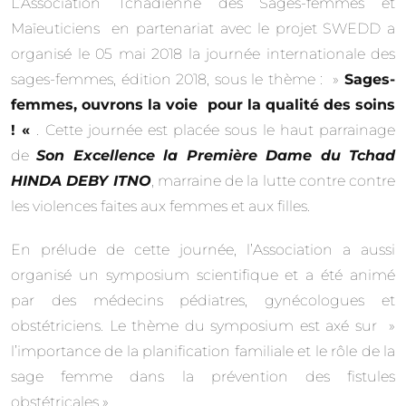
L’Association Tchadienne des Sages-femmes et
Maïeuticiens en partenariat avec le projet SWEDD a
organisé le 05 mai 2018 la journée internationale des
sages-femmes, édition 2018, sous le thème : »
Sages-
femmes, ouvrons la voie pour la qualité des soins
! «
. Cette journée est placée sous le haut parrainage
de
Son Excellence la Première Dame du Tchad
HINDA DEBY ITNO
, marraine de la lutte contre contre
les violences faites aux femmes et aux filles.
En prélude de cette journée, l’Association a aussi
organisé un symposium scientifique et a été animé
par des médecins pédiatres, gynécologues et
obstétriciens. Le thème du symposium est axé sur »
l’importance de la planification familiale et le rôle de la
sage femme dans la prévention des fistules
obstétricales ».