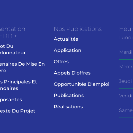
sentation
Nos Publications
Heur
EDD +
Lundi
Actualités
ot Du
Application
Mardi
donnateur
Offres
enaires De Mise En
Mercr
vre
Appels D’offres
Jeudi
es Principales Et
Opportunités D’emploi
ndaires
Publications
Vendr
posantes
Réalisations
Same
exte Du Projet