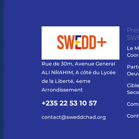
Pre
SW
Le M
Coor
Rue de 30m, Avenue General
Part
ALI NRAHIM, A côté du Lycée
Oeu
de la Liberté, 4eme
Cibl
Arrondissement
Seco
+235 22 53 10 57
Com
Cont
contact@sweddchad.org