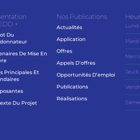
sentation
Nos Publications
Heur
EDD +
Lundi
Actualités
ot Du
Application
Mardi
donnateur
Offres
enaires De Mise En
Mercr
vre
Appels D’offres
Jeudi
es Principales Et
Opportunités D’emploi
ndaires
Publications
Vendr
posantes
Réalisations
Same
exte Du Projet