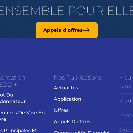
ENSEMBLE POUR ELL
Appels d'offres
sentation
Nos Publications
Heur
EDD +
Lundi
Actualités
ot Du
Application
Mardi
donnateur
Offres
enaires De Mise En
Mercr
vre
Appels D’offres
Jeudi
es Principales Et
Opportunités D’emploi