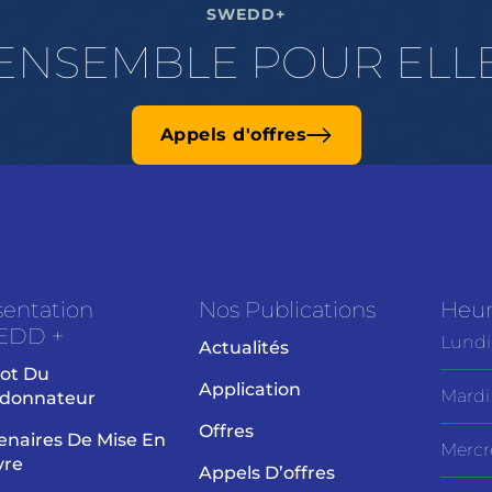
SWEDD+
ENSEMBLE POUR ELL
Appels d'offres
sentation
Nos Publications
Heur
EDD +
Lundi
Actualités
ot Du
Application
Mardi
donnateur
Offres
enaires De Mise En
Mercr
vre
Appels D’offres