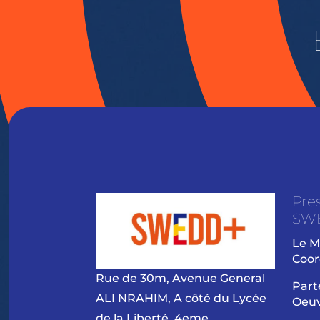
Pre
SW
Le M
Coor
Rue de 30m, Avenue General
Part
ALI NRAHIM, A côté du Lycée
Oeu
de la Liberté, 4eme