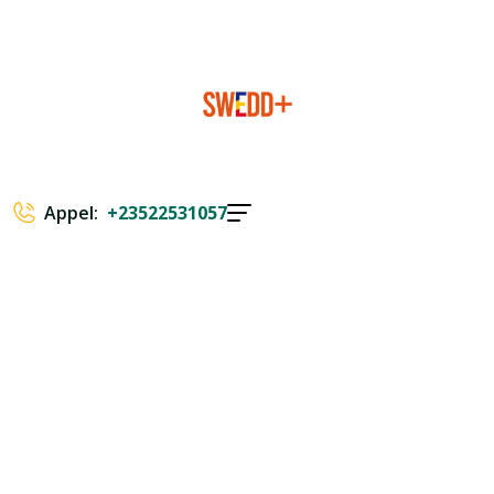
Appel:
+23522531057
TOP FINANCIAL ADVISOR
Grow Up Your
Business With
Finance Audit
A good strategy is a strategy that can successfully lead
the business in a more developed direction.