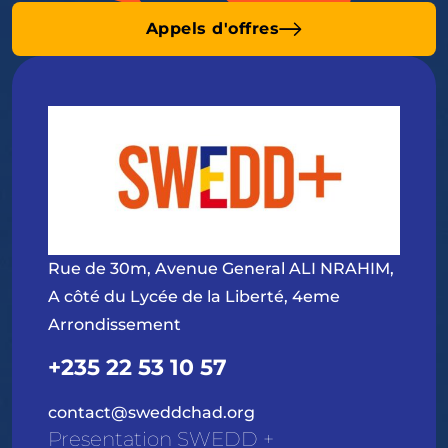
Appels d'offres
Rue de 30m, Avenue General ALI NRAHIM,
A côté du Lycée de la Liberté, 4eme
Arrondissement
+235 22 53 10 57
contact@sweddchad.org
Presentation SWEDD +