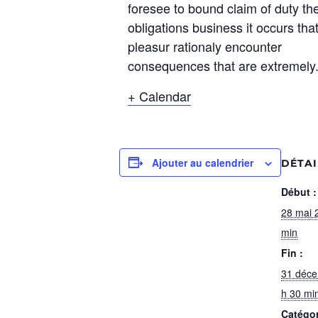
foresee to bound claim of duty th
obligations business it occurs tha
pleasur rationaly encounter
consequences that are extremely
+ Calendar
Ajouter au calendrier
DÉTAI
Début :
28 mai 
min
Fin :
31 déc
h 30 mi
Catégo