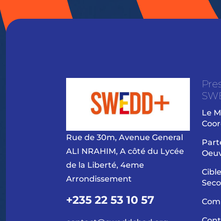
Pre
SW
Le M
Coor
Rue de 30m, Avenue General
Part
ALI NRAHIM, A côté du Lycée
Oeu
de la Liberté, 4eme
Cibl
Arrondissement
Seco
+235 22 53 10 57
Com
Cont