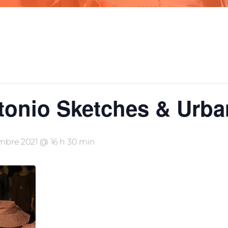
tonio Sketches & Urba
mbre 2021 @ 16 h 30 min