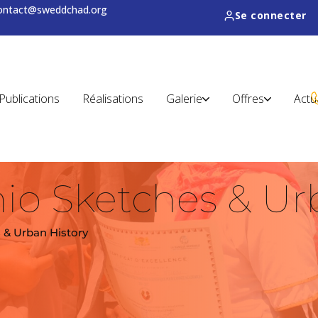
contact@sweddchad.org
Se connecter
Publications
Réalisations
Galerie
Offres
Actu
io Sketches & Ur
 & Urban History