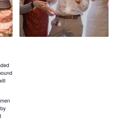
nded
 bound
ill
s men
 by
t