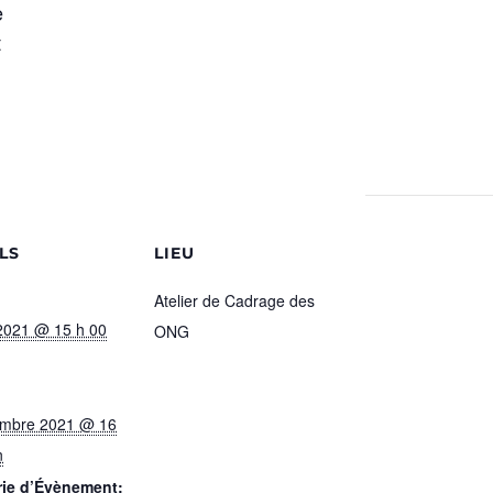
e
t
.
LS
LIEU
Atelier de Cadrage des
2021 @ 15 h 00
ONG
embre 2021 @ 16
n
rie d’Évènement: