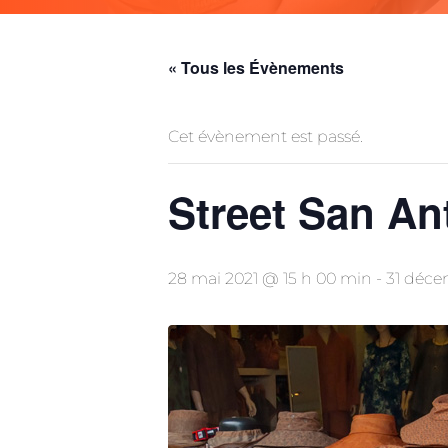
« Tous les Évènements
Cet évènement est passé.
Street San An
28 mai 2021 @ 15 h 00 min
-
31 déce