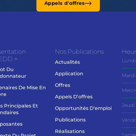
Appels d'offres
sentation
Nos Publications
Heur
EDD +
Lundi
Actualités
ot Du
Application
Mardi
donnateur
Offres
enaires De Mise En
Mercr
vre
Appels D’offres
Jeudi
es Principales Et
Opportunités D’emploi
ndaires
Publications
Vendr
posantes
Réalisations
Same
exte Du Projet