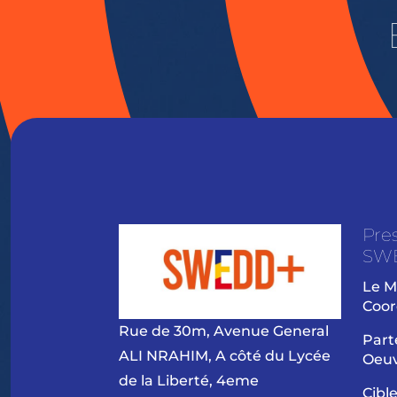
Pre
SW
Le M
Coor
Rue de 30m, Avenue General
Part
ALI NRAHIM, A côté du Lycée
Oeu
de la Liberté, 4eme
Cibl