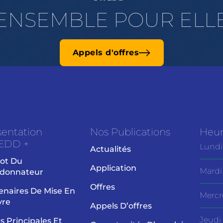
ENSEMBLE POUR ELL
Appels d'offres
sentation
Nos Publications
Heur
EDD +
Lundi
Actualités
ot Du
Application
Mardi
donnateur
Offres
enaires De Mise En
Mercr
vre
Appels D’offres
Jeudi
es Principales Et