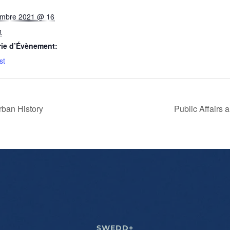
embre 2021 @ 16
n
rie d’Évènement:
st
rban History
Public Affairs
SWEDD+