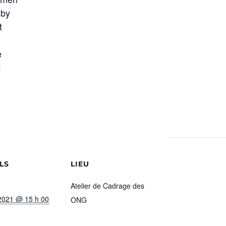
 by
t
e
t
.
LS
LIEU
Atelier de Cadrage des
2021 @ 15 h 00
ONG