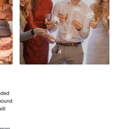
nded
 bound
ill
s men