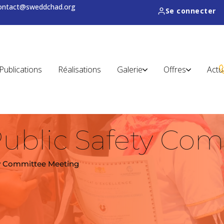
contact@sweddchad.org
Se connecter
Publications
Réalisations
Galerie
Offres
Actu
 Public Safety C
ety Committee Meeting