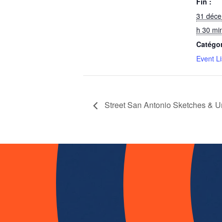
Fin :
31 déc
h 30 mi
Catégo
Event Li
Street San Antonio Sketches & U