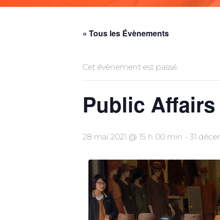
« Tous les Évènements
Cet évènement est passé.
Public Affair
28 mai 2021 @ 15 h 00 min
-
31 déce