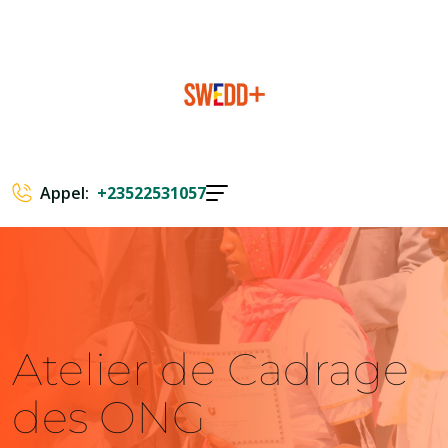
Appel:
+23522531057
Atelier de Cadrage
des ONG