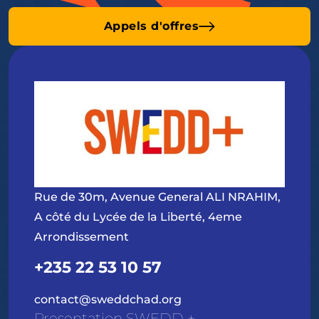
Appels d'offres
Rue de 30m, Avenue General ALI NRAHIM,
A côté du Lycée de la Liberté, 4eme
Arrondissement
+235 22 53 10 57
contact@sweddchad.org
Presentation SWEDD +